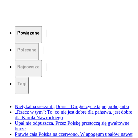
Powiązane
Polecane
Najnowsze
Tagi
Nietykalna sierżant „Doris”. Drugie życie tajnej policjantki
„Rzecz w tym”: To, co nie jest dobre dla państwa, jest dobre
dla Karola Nawrockiego
Upał nie odpuszcza. Przez Polskę przetoczą się gwałtowne
burze
Prawie cała Polska na czerwono. W apogeum upałów nawet