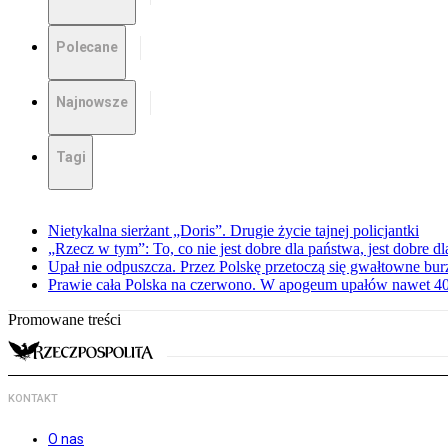
Polecane
Najnowsze
Tagi
Nietykalna sierżant „Doris”. Drugie życie tajnej policjantki
„Rzecz w tym”: To, co nie jest dobre dla państwa, jest dobre 
Upał nie odpuszcza. Przez Polskę przetoczą się gwałtowne bur
Prawie cała Polska na czerwono. W apogeum upałów nawet 40 
Promowane treści
KONTAKT
O nas