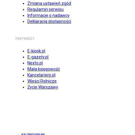
Zmiana ustawień zgód
Regulamin serwisu
Informacje o nadawcy
Deklaracja dostępności
PARTNERZY
E-kiosk.pl
E-gazety.pl
Nexto.pl
Mała księgowość
Kancelarierp.pl
Wieści Rolnicze
Życie Warszawy
KALENDARIUM