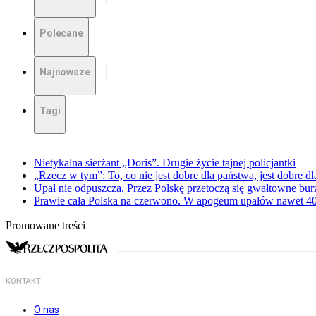
Polecane
Najnowsze
Tagi
Nietykalna sierżant „Doris”. Drugie życie tajnej policjantki
„Rzecz w tym”: To, co nie jest dobre dla państwa, jest dobre 
Upał nie odpuszcza. Przez Polskę przetoczą się gwałtowne bur
Prawie cała Polska na czerwono. W apogeum upałów nawet 40 
Promowane treści
KONTAKT
O nas