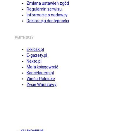
Zmiana ustawień zgód
Regulamin serwisu
Informacje o nadawcy
Deklaracja dostępności
PARTNERZY
E-kiosk.pl
E-gazety.pl
Nexto.pl
Mała księgowość
Kancelarierp.pl
Wieści Rolnicze
Życie Warszawy
KALENDARIUM