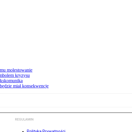
a mu molestowanie
mbolem kryzysu
ekskomuniką
, będzie miał konsekwencje
REGULAMIN
Polityka Prywatności