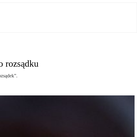
o rozsądku
ozsądek”.