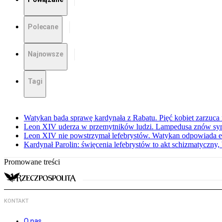
Polecane
Najnowsze
Tagi
Watykan bada sprawę kardynała z Rabatu. Pięć kobiet zarzuc
Leon XIV uderza w przemytników ludzi. Lampedusa znów sy
Leon XIV nie powstrzymał lefebrystów. Watykan odpowiada 
Kardynał Parolin: święcenia lefebrystów to akt schizmatyczny
Promowane treści
KONTAKT
O nas