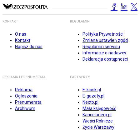
KONTAKT
REGULAMIN
O nas
Polityka Prywatności
Kontakt
Zmiana ustawień zgód
Napisz do nas
Regulamin serwisu
Informacje o nadawcy
Deklaracja dostępności
REKLAMA I PRENUMERATA
PARTNERZY
Reklama
E-kiosk.pl
Ogłoszenia
E-gazety.pl
Prenumerata
Nexto.pl
Archiwum
Mała księgowość
Kancelarierp.pl
Wieści Rolnicze
Życie Warszawy