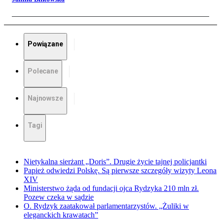
Powiązane
Polecane
Najnowsze
Tagi
Nietykalna sierżant „Doris”. Drugie życie tajnej policjantki
Papież odwiedzi Polskę. Są pierwsze szczegóły wizyty Leona
XIV
Ministerstwo żąda od fundacji ojca Rydzyka 210 mln zł.
Pozew czeka w sądzie
O. Rydzyk zaatakował parlamentarzystów. „Żuliki w
eleganckich krawatach”