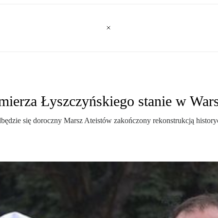
imierza Łyszczyńskiego stanie w War
ędzie się doroczny Marsz Ateistów zakończony rekonstrukcją historyc