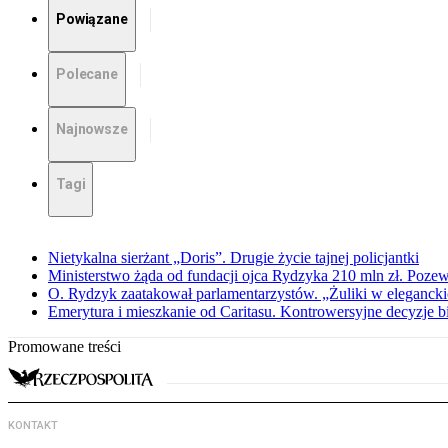
Powiązane
Polecane
Najnowsze
Tagi
Nietykalna sierżant „Doris”. Drugie życie tajnej policjantki
Ministerstwo żąda od fundacji ojca Rydzyka 210 mln zł. Poze
O. Rydzyk zaatakował parlamentarzystów. „Żuliki w eleganck
Emerytura i mieszkanie od Caritasu. Kontrowersyjne decyzje 
Promowane treści
KONTAKT