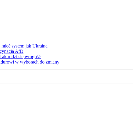
 mieć system jak Ukraina
scynacja AfD
Tak rodzi się wrogość
ndurowi w wyborach do zmiany