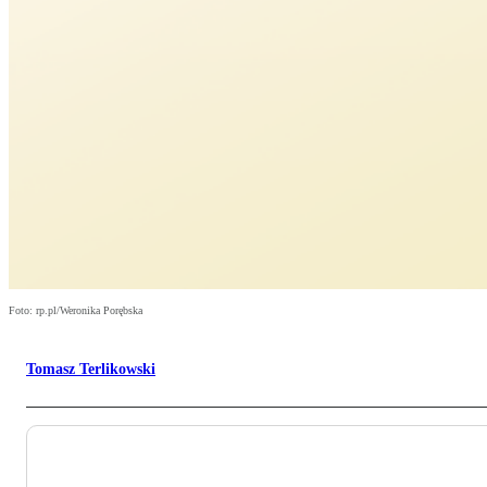
Foto: rp.pl/Weronika Porębska
Tomasz Terlikowski