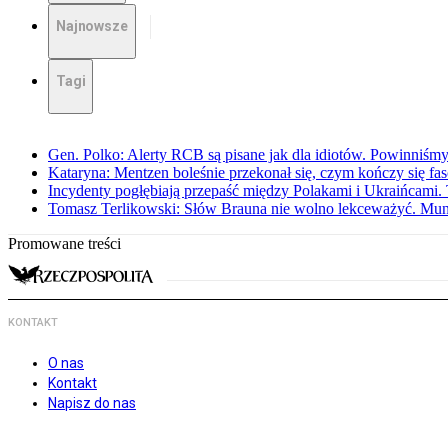
Najnowsze
Tagi
Gen. Polko: Alerty RCB są pisane jak dla idiotów. Powinniśmy
Kataryna: Mentzen boleśnie przekonał się, czym kończy się fa
Incydenty pogłębiają przepaść między Polakami i Ukraińcami. 
Tomasz Terlikowski: Słów Brauna nie wolno lekceważyć. Mu
Promowane treści
KONTAKT
O nas
Kontakt
Napisz do nas