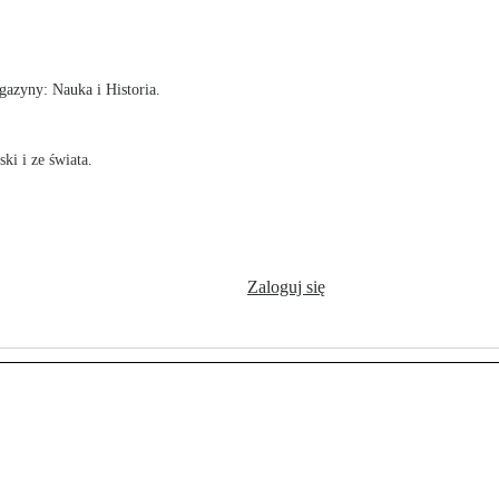
!
azyny: Nauka i Historia.
ki i ze świata.
Zaloguj się