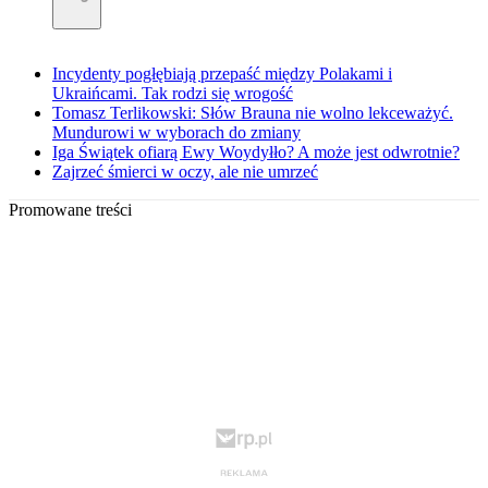
Incydenty pogłębiają przepaść między Polakami i
Ukraińcami. Tak rodzi się wrogość
Tomasz Terlikowski: Słów Brauna nie wolno lekceważyć.
Mundurowi w wyborach do zmiany
Iga Świątek ofiarą Ewy Woydyłło? A może jest odwrotnie?
Zajrzeć śmierci w oczy, ale nie umrzeć
Promowane treści