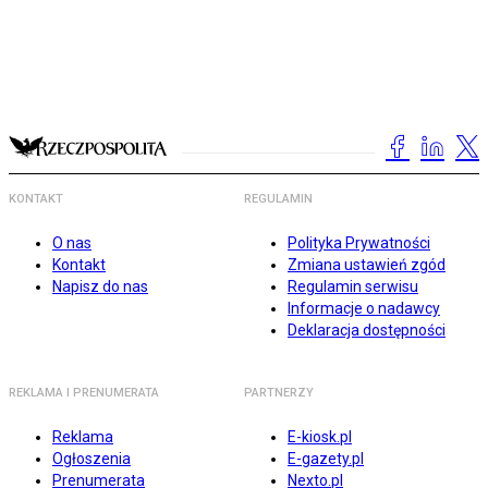
KONTAKT
REGULAMIN
O nas
Polityka Prywatności
Kontakt
Zmiana ustawień zgód
Napisz do nas
Regulamin serwisu
Informacje o nadawcy
Deklaracja dostępności
REKLAMA I PRENUMERATA
PARTNERZY
Reklama
E-kiosk.pl
Ogłoszenia
E-gazety.pl
Prenumerata
Nexto.pl