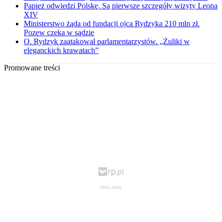
Papież odwiedzi Polskę. Są pierwsze szczegóły wizyty Leona
XIV
Ministerstwo żąda od fundacji ojca Rydzyka 210 mln zł.
Pozew czeka w sądzie
O. Rydzyk zaatakował parlamentarzystów. „Żuliki w
eleganckich krawatach”
Promowane treści