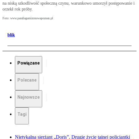
na niską szkodliwość społeczną czynu, warunkowo umorzył postępowanie i
orzekł rok próby.
Foto: www.parafiagarnizonowapoznan.pl
blik
Powiązane
Polecane
Najnowsze
Tagi
Nietykalna sierżant „Doris”. Drugie życie tajnej policjantki