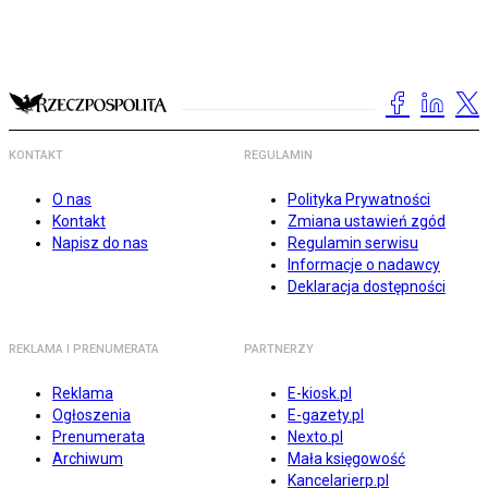
KONTAKT
REGULAMIN
O nas
Polityka Prywatności
Kontakt
Zmiana ustawień zgód
Napisz do nas
Regulamin serwisu
Informacje o nadawcy
Deklaracja dostępności
REKLAMA I PRENUMERATA
PARTNERZY
Reklama
E-kiosk.pl
Ogłoszenia
E-gazety.pl
Prenumerata
Nexto.pl
Archiwum
Mała księgowość
Kancelarierp.pl