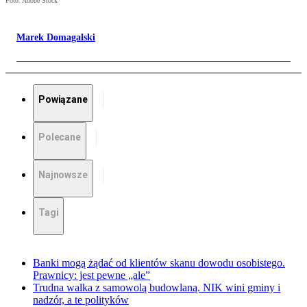
Foto: Adobe Stock
Marek Domagalski
Powiązane
Polecane
Najnowsze
Tagi
Banki mogą żądać od klientów skanu dowodu osobistego.
Prawnicy: jest pewne „ale”
Trudna walka z samowolą budowlaną. NIK wini gminy i
nadzór, a te polityków