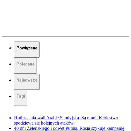
Powiązane
Polecane
Najnowsze
Tagi
Huti zaatakowali Arabię Saudyjską. Są ranni. Królestwo
spodziewa się kolejnych ataków
40 dni Zełenskiego i odwet Putina. Rosja szykuje kampanię