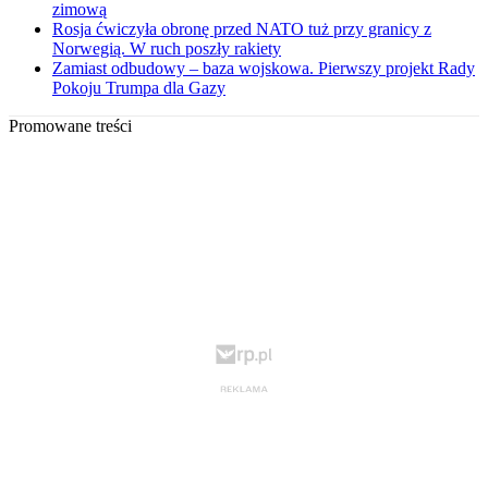
zimową
Rosja ćwiczyła obronę przed NATO tuż przy granicy z
Norwegią. W ruch poszły rakiety
Zamiast odbudowy – baza wojskowa. Pierwszy projekt Rady
Pokoju Trumpa dla Gazy
Promowane treści