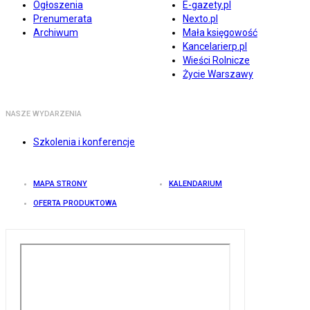
Ogłoszenia
E-gazety.pl
Prenumerata
Nexto.pl
Archiwum
Mała księgowość
Kancelarierp.pl
Wieści Rolnicze
Życie Warszawy
NASZE WYDARZENIA
Szkolenia i konferencje
MAPA STRONY
KALENDARIUM
OFERTA PRODUKTOWA