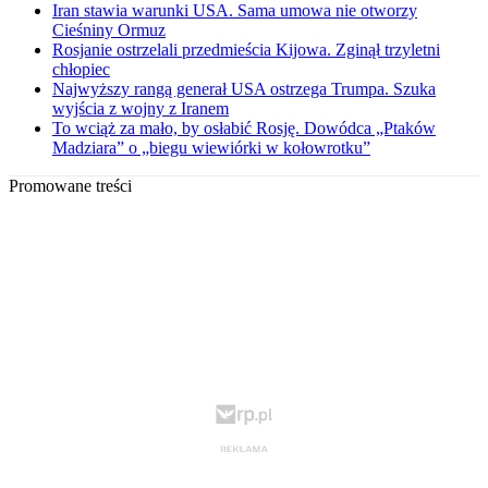
Iran stawia warunki USA. Sama umowa nie otworzy
Cieśniny Ormuz
Rosjanie ostrzelali przedmieścia Kijowa. Zginął trzyletni
chłopiec
Najwyższy rangą generał USA ostrzega Trumpa. Szuka
wyjścia z wojny z Iranem
To wciąż za mało, by osłabić Rosję. Dowódca „Ptaków
Madziara” o „biegu wiewiórki w kołowrotku”
Promowane treści