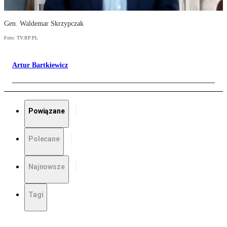
Gen. Waldemar Skrzypczak
Foto: TV.RP.PL
Artur Bartkiewicz
Powiązane
Polecane
Najnowsze
Tagi