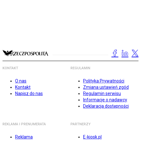
KONTAKT
REGULAMIN
O nas
Polityka Prywatności
Kontakt
Zmiana ustawień zgód
Napisz do nas
Regulamin serwisu
Informacje o nadawcy
Deklaracja dostępności
REKLAMA I PRENUMERATA
PARTNERZY
Reklama
E-kiosk.pl