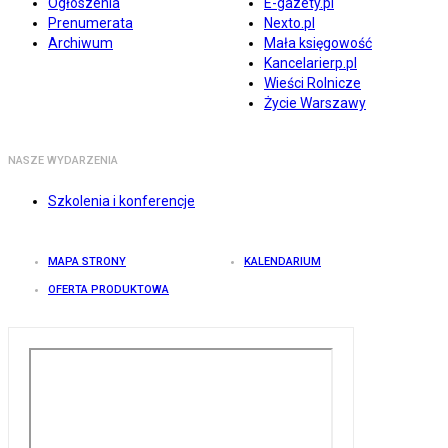
Ogłoszenia
E-gazety.pl
Prenumerata
Nexto.pl
Archiwum
Mała księgowość
Kancelarierp.pl
Wieści Rolnicze
Życie Warszawy
NASZE WYDARZENIA
Szkolenia i konferencje
MAPA STRONY
KALENDARIUM
OFERTA PRODUKTOWA