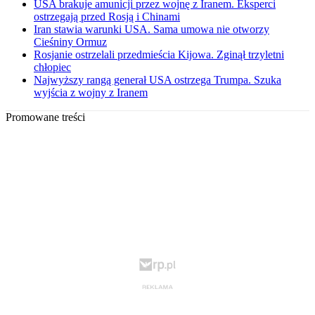
USA brakuje amunicji przez wojnę z Iranem. Eksperci
ostrzegają przed Rosją i Chinami
Iran stawia warunki USA. Sama umowa nie otworzy
Cieśniny Ormuz
Rosjanie ostrzelali przedmieścia Kijowa. Zginął trzyletni
chłopiec
Najwyższy rangą generał USA ostrzega Trumpa. Szuka
wyjścia z wojny z Iranem
Promowane treści