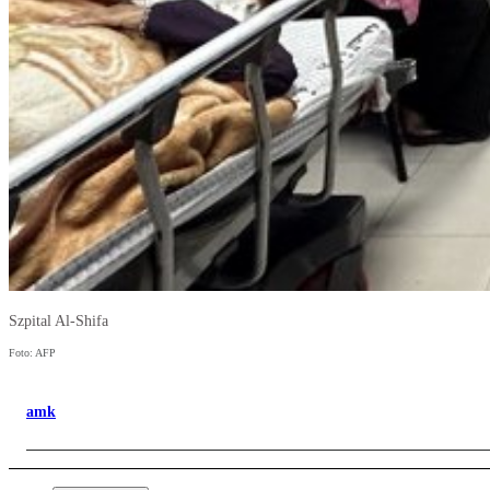
Szpital Al-Shifa
Foto: AFP
amk