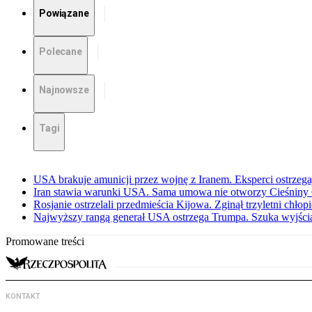
Powiązane
Polecane
Najnowsze
Tagi
USA brakuje amunicji przez wojnę z Iranem. Eksperci ostrzega
Iran stawia warunki USA. Sama umowa nie otworzy Cieśnin
Rosjanie ostrzelali przedmieścia Kijowa. Zginął trzyletni chłop
Najwyższy rangą generał USA ostrzega Trumpa. Szuka wyjści
Promowane treści
KONTAKT