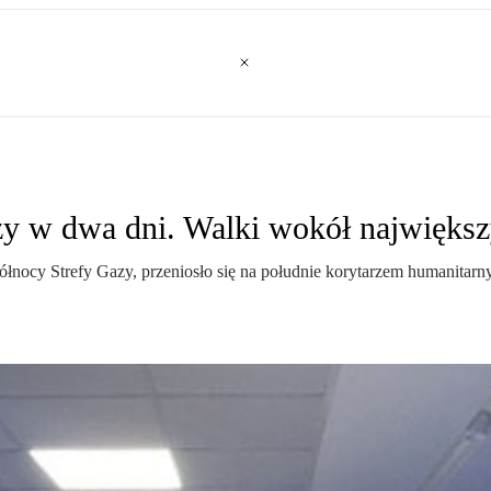
azy w dwa dni. Walki wokół największy
północy Strefy Gazy, przeniosło się na południe korytarzem humanitar