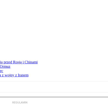
ją przed Rosją i Chinami
y Ormuz
iec
a z wojny z Iranem
REGULAMIN