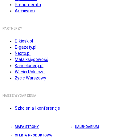
Prenumerata
Archiwum
PARTNERZY
E-kiosk.pl
E-gazety.pl
Nexto.pl
Mała księgowość
Kancelarierp.pl
Wieści Rolnicze
Życie Warszawy
NASZE WYDARZENIA
Szkolenia i konferencje
MAPA STRONY
KALENDARIUM
OFERTA PRODUKTOWA