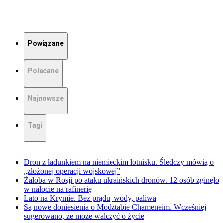
Powiązane
Polecane
Najnowsze
Tagi
Dron z ładunkiem na niemieckim lotnisku. Śledczy mówią o
„złożonej operacji wojskowej”
Żałoba w Rosji po ataku ukraińskich dronów. 12 osób zginęło
w nalocie na rafinerię
Lato na Krymie. Bez prądu, wody, paliwa
Są nowe doniesienia o Modżtabie Chameneim. Wcześniej
sugerowano, że może walczyć o życie