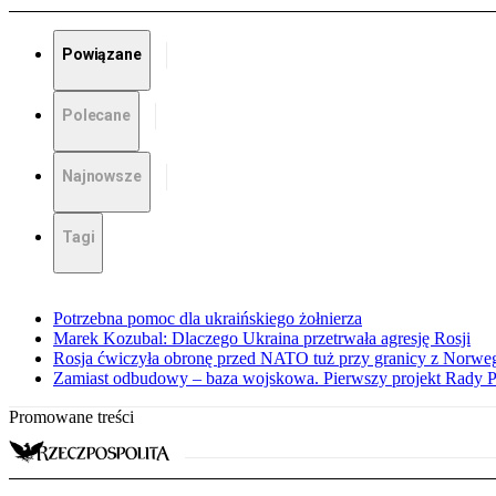
Powiązane
Polecane
Najnowsze
Tagi
Potrzebna pomoc dla ukraińskiego żołnierza
Marek Kozubal: Dlaczego Ukraina przetrwała agresję Rosji
Rosja ćwiczyła obronę przed NATO tuż przy granicy z Norwegi
Zamiast odbudowy – baza wojskowa. Pierwszy projekt Rady 
Promowane treści