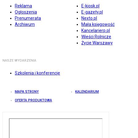
Reklama
E-kiosk.pl
Ogłoszenia
E-gazety.pl
Prenumerata
Nexto.pl
Archiwum
Mała księgowość
Kancelarierp.pl
Wieści Rolnicze
Życie Warszawy
NASZE WYDARZENIA
Szkolenia i konferencje
MAPA STRONY
KALENDARIUM
OFERTA PRODUKTOWA