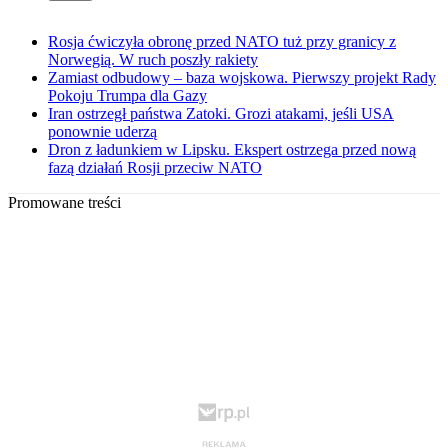
Rosja ćwiczyła obronę przed NATO tuż przy granicy z
Norwegią. W ruch poszły rakiety
Zamiast odbudowy – baza wojskowa. Pierwszy projekt Rady
Pokoju Trumpa dla Gazy
Iran ostrzegł państwa Zatoki. Grozi atakami, jeśli USA
ponownie uderzą
Dron z ładunkiem w Lipsku. Ekspert ostrzega przed nową
fazą działań Rosji przeciw NATO
Promowane treści