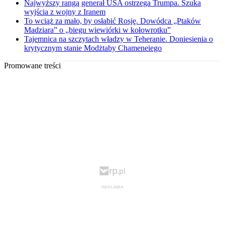
Najwyższy rangą generał USA ostrzega Trumpa. Szuka
wyjścia z wojny z Iranem
To wciąż za mało, by osłabić Rosję. Dowódca „Ptaków
Madziara” o „biegu wiewiórki w kołowrotku”
Tajemnica na szczytach władzy w Teheranie. Doniesienia o
krytycznym stanie Modżtaby Chameneiego
Promowane treści