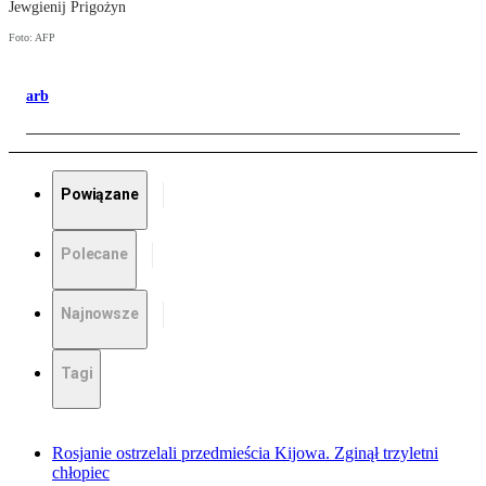
Jewgienij Prigożyn
Foto: AFP
arb
Powiązane
Polecane
Najnowsze
Tagi
Rosjanie ostrzelali przedmieścia Kijowa. Zginął trzyletni
chłopiec