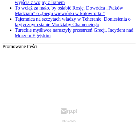
wyjścia z wojny z Iranem
To wciąż za mało, by osłabić Rosję. Dowódca „Ptaków
Madziara” o „biegu wiewiórki w kołowrotku”
Tajemnica na szczytach władzy w Teheranie. Doniesienia o
krytycznym stanie Modżtaby Chameneiego
Tureckie myśliwce naruszyły przestrzeń Grecji. Incydent nad
Morzem Egejskim
Promowane treści