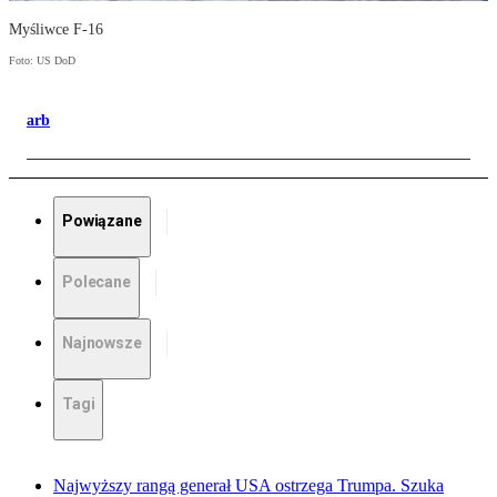
Myśliwce F-16
Foto: US DoD
arb
Powiązane
Polecane
Najnowsze
Tagi
Najwyższy rangą generał USA ostrzega Trumpa. Szuka