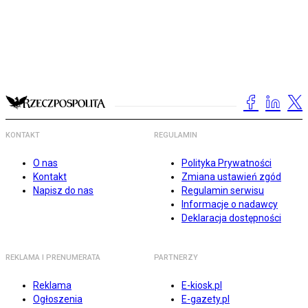
KONTAKT
REGULAMIN
O nas
Polityka Prywatności
Kontakt
Zmiana ustawień zgód
Napisz do nas
Regulamin serwisu
Informacje o nadawcy
Deklaracja dostępności
REKLAMA I PRENUMERATA
PARTNERZY
Reklama
E-kiosk.pl
Ogłoszenia
E-gazety.pl