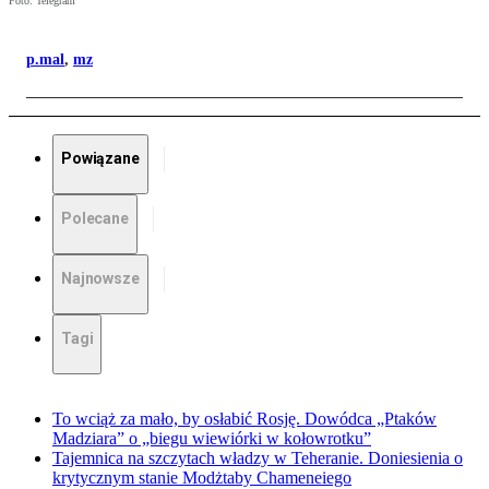
Foto: Telegram
p.mal
,
mz
Powiązane
Polecane
Najnowsze
Tagi
To wciąż za mało, by osłabić Rosję. Dowódca „Ptaków
Madziara” o „biegu wiewiórki w kołowrotku”
Tajemnica na szczytach władzy w Teheranie. Doniesienia o
krytycznym stanie Modżtaby Chameneiego