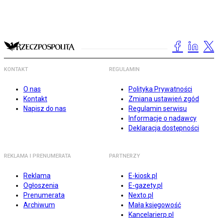
KONTAKT
REGULAMIN
O nas
Polityka Prywatności
Kontakt
Zmiana ustawień zgód
Napisz do nas
Regulamin serwisu
Informacje o nadawcy
Deklaracja dostępności
REKLAMA I PRENUMERATA
PARTNERZY
Reklama
E-kiosk.pl
Ogłoszenia
E-gazety.pl
Prenumerata
Nexto.pl
Archiwum
Mała księgowość
Kancelarierp.pl