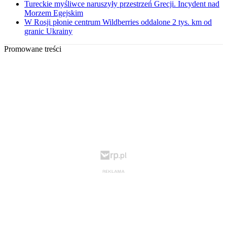
Tureckie myśliwce naruszyły przestrzeń Grecji. Incydent nad
Morzem Egejskim
W Rosji płonie centrum Wildberries oddalone 2 tys. km od
granic Ukrainy
Promowane treści