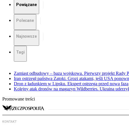
Powiązane
Polecane
Najnowsze
Tagi
Zamiast odbudowy – baza wojskowa. Pierwszy projekt Rady 
Iran ostrzegł państwa Zatoki. Grozi atakami, jeśli USA ponown
Dron z ładunkiem w Lipsku. Ekspert ostrzega przed nową faz
Kolejny atak dronów na magazyn Wildberries. Ukraina uderzyła
Promowane treści
KONTAKT