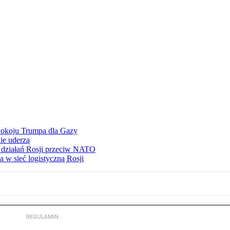
Pokoju Trumpa dla Gazy
ie uderzą
ą działań Rosji przeciw NATO
 w sieć logistyczną Rosji
REGULAMIN