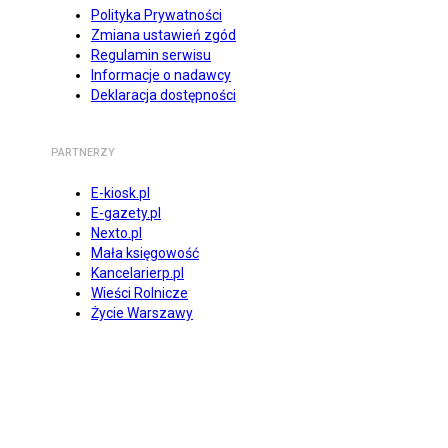
Polityka Prywatności
Zmiana ustawień zgód
Regulamin serwisu
Informacje o nadawcy
Deklaracja dostępności
PARTNERZY
E-kiosk.pl
E-gazety.pl
Nexto.pl
Mała księgowość
Kancelarierp.pl
Wieści Rolnicze
Życie Warszawy