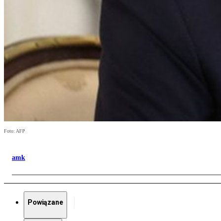
Foto: AFP
amk
Powiązane