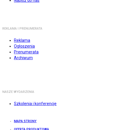
Napisz do nas
REKLAMA I PRENUMERATA
Reklama
Ogłoszenia
Prenumerata
Archiwum
NASZE WYDARZENIA
Szkolenia i konferencje
MAPA STRONY
OFERTA PRODUKTOWA