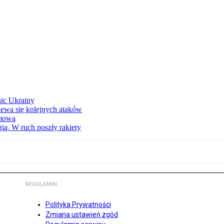
nic Ukrainy
iewa się kolejnych ataków
imową
ą. W ruch poszły rakiety
REGULAMIN
Polityka Prywatności
Zmiana ustawień zgód