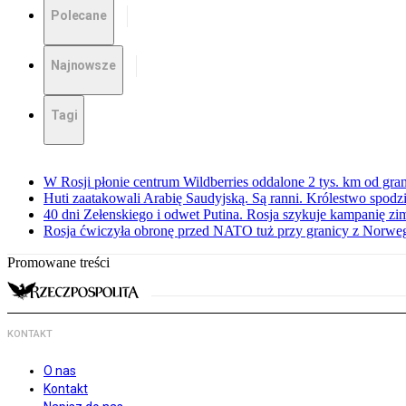
Polecane
Najnowsze
Tagi
W Rosji płonie centrum Wildberries oddalone 2 tys. km od gra
Huti zaatakowali Arabię Saudyjską. Są ranni. Królestwo spodz
40 dni Zełenskiego i odwet Putina. Rosja szykuje kampanię z
Rosja ćwiczyła obronę przed NATO tuż przy granicy z Norwegi
Promowane treści
KONTAKT
O nas
Kontakt