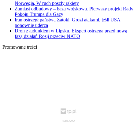
Norwegią. W ruch poszły rakiety
Zamiast odbudowy – baza wojskowa. Pierwszy projekt Rady
Pokoju Trumpa dla Gazy
Iran ostrzegł państwa Zatoki. Grozi atakami, jeśli USA
ponownie uderzą
Dron z ładunkiem w Lipsku. Ekspert ostrzega przed nową
fazą działań Rosji przeciw NATO
Promowane treści