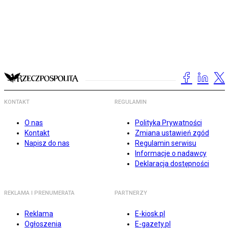
KONTAKT
REGULAMIN
O nas
Polityka Prywatności
Kontakt
Zmiana ustawień zgód
Napisz do nas
Regulamin serwisu
Informacje o nadawcy
Deklaracja dostępności
REKLAMA I PRENUMERATA
PARTNERZY
Reklama
E-kiosk.pl
Ogłoszenia
E-gazety.pl