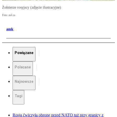
Żołnierze rosyjscy (zdjęcie ilustracyjne)
Foto: mil.ru
amk
Powiązane
Polecane
Najnowsze
Tagi
Rosja ćwiczyła obronę przed NATO tuż przy granicy z