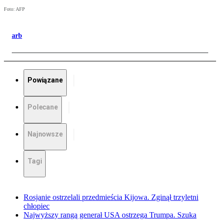
Foto: AFP
arb
Powiązane
Polecane
Najnowsze
Tagi
Rosjanie ostrzelali przedmieścia Kijowa. Zginął trzyletni
chłopiec
Najwyższy rangą generał USA ostrzega Trumpa. Szuka