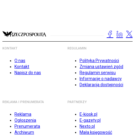
KONTAKT
REGULAMIN
O nas
Polityka Prywatności
Kontakt
Zmiana ustawień zgód
Napisz do nas
Regulamin serwisu
Informacje o nadawcy
Deklaracja dostępności
REKLAMA I PRENUMERATA
PARTNERZY
Reklama
E-kiosk.pl
Ogłoszenia
E-gazety.pl
Prenumerata
Nexto.pl
Archiwum
Mała księgowość