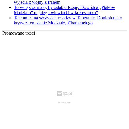
wyjścia z wojny z Iranem
To wciąż za mało, by osłabić Rosję. Dowódca „Ptaków
Madziara” o „biegu wiewiórki w kołowrotku”
Tajemnica na szczytach władzy w Teheranie. Doniesienia o
krytycznym stanie Modżtaby Chameneiego
Promowane treści