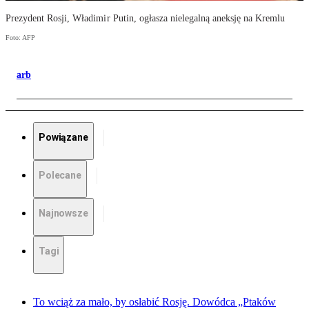
Prezydent Rosji, Władimir Putin, ogłasza nielegalną aneksję na Kremlu
Foto: AFP
arb
Powiązane
Polecane
Najnowsze
Tagi
To wciąż za mało, by osłabić Rosję. Dowódca „Ptaków