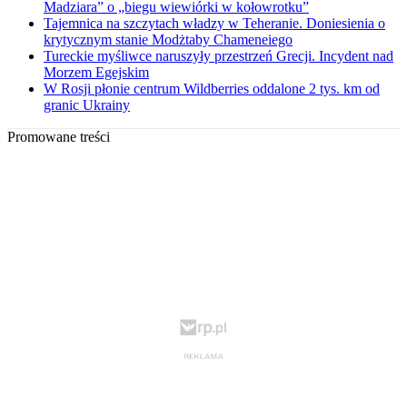
Madziara” o „biegu wiewiórki w kołowrotku”
Tajemnica na szczytach władzy w Teheranie. Doniesienia o
krytycznym stanie Modżtaby Chameneiego
Tureckie myśliwce naruszyły przestrzeń Grecji. Incydent nad
Morzem Egejskim
W Rosji płonie centrum Wildberries oddalone 2 tys. km od
granic Ukrainy
Promowane treści