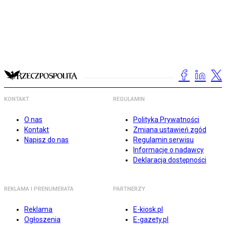
KONTAKT
REGULAMIN
O nas
Polityka Prywatności
Kontakt
Zmiana ustawień zgód
Napisz do nas
Regulamin serwisu
Informacje o nadawcy
Deklaracja dostępności
REKLAMA I PRENUMERATA
PARTNERZY
Reklama
E-kiosk.pl
Ogłoszenia
E-gazety.pl