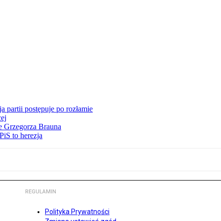
 partii postępuje po rozłamie
ej
ie Grzegorza Brauna
iS to herezja
REGULAMIN
Polityka Prywatności