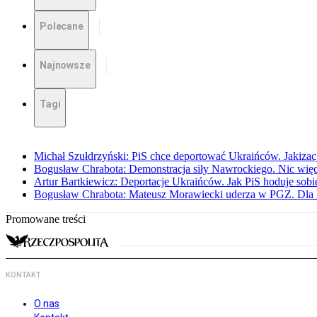
Polecane
Najnowsze
Tagi
Michał Szułdrzyński: PiS chce deportować Ukraińców. Jakizacja
Bogusław Chrabota: Demonstracja siły Nawrockiego. Nic więc
Artur Bartkiewicz: Deportacje Ukraińców. Jak PiS hoduje sob
Bogusław Chrabota: Mateusz Morawiecki uderza w PGZ. Dla P
Promowane treści
KONTAKT
O nas