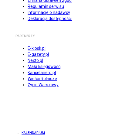
Zmiana ustawień zgód
Regulamin serwisu
Informacje o nadawcy
Deklaracja dostępności
PARTNERZY
E-kiosk.pl
E-gazety.pl
Nexto.pl
Mała księgowość
Kancelarierp.pl
Wieści Rolnicze
Życie Warszawy
KALENDARIUM