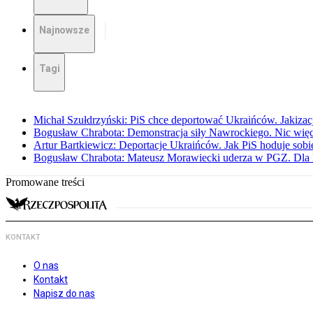
Najnowsze
Tagi
Michał Szułdrzyński: PiS chce deportować Ukraińców. Jakizacja
Bogusław Chrabota: Demonstracja siły Nawrockiego. Nic więc
Artur Bartkiewicz: Deportacje Ukraińców. Jak PiS hoduje sob
Bogusław Chrabota: Mateusz Morawiecki uderza w PGZ. Dla P
Promowane treści
KONTAKT
O nas
Kontakt
Napisz do nas