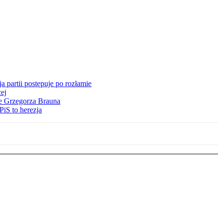
 partii postępuje po rozłamie
ej
ie Grzegorza Brauna
iS to herezja