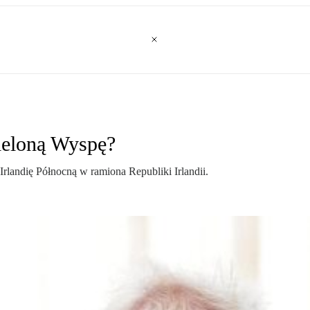
Zieloną Wyspę?
rlandię Północną w ramiona Republiki Irlandii.