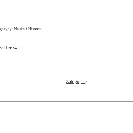
!
azyny: Nauka i Historia.
ki i ze świata.
Zaloguj się