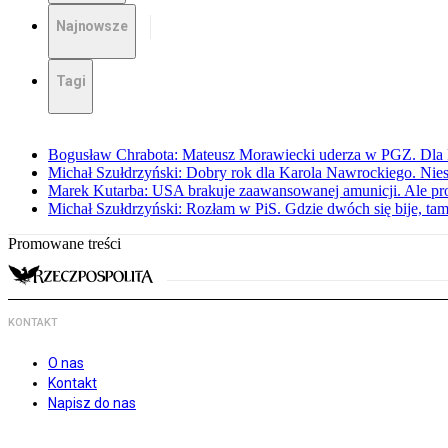
Najnowsze
Tagi
Bogusław Chrabota: Mateusz Morawiecki uderza w PGZ. Dla P
Michał Szułdrzyński: Dobry rok dla Karola Nawrockiego. Niest
Marek Kutarba: USA brakuje zaawansowanej amunicji. Ale pr
Michał Szułdrzyński: Rozłam w PiS. Gdzie dwóch się bije, t
Promowane treści
KONTAKT
O nas
Kontakt
Napisz do nas