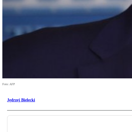
Foto: AFP
Jędrzej Bielecki