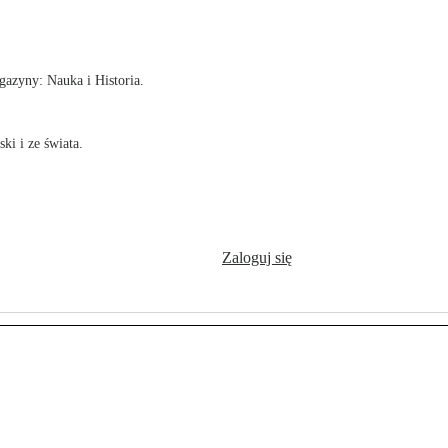
!
azyny: Nauka i Historia.
ki i ze świata.
Zaloguj się