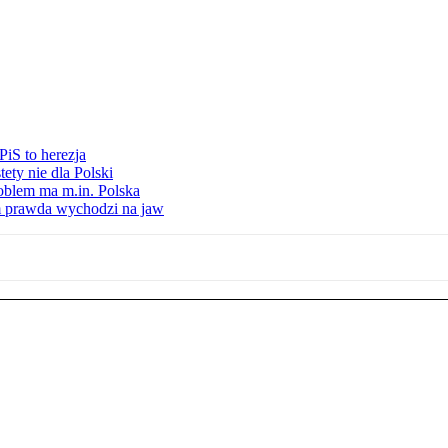
iS to herezja
ety nie dla Polski
oblem ma m.in. Polska
am prawda wychodzi na jaw