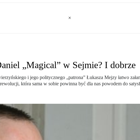
Daniel „Magical” w Sejmie? I dobrze
rzyńskiego i jego politycznego „patrona” Łukasza Mejzy łatwo załama
rewolucji, która sama w sobie powinna być dla nas powodem do satysf