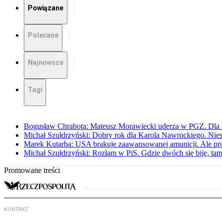
Powiązane
Polecane
Najnowsze
Tagi
Bogusław Chrabota: Mateusz Morawiecki uderza w PGZ. Dla P
Michał Szułdrzyński: Dobry rok dla Karola Nawrockiego. Niest
Marek Kutarba: USA brakuje zaawansowanej amunicji. Ale pr
Michał Szułdrzyński: Rozłam w PiS. Gdzie dwóch się bije, t
Promowane treści
KONTAKT