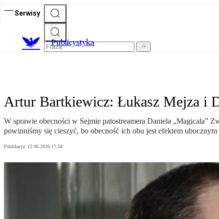
Serwisy
Publicystyka
Artur Bartkiewicz: Łukasz Mejza i 
W sprawie obecności w Sejmie patostreamera Daniela „Magicala” Zwie
powinniśmy się cieszyć, bo obecność ich obu jest efektem ubocznym 
Publikacja:
12.06.2026 17:58