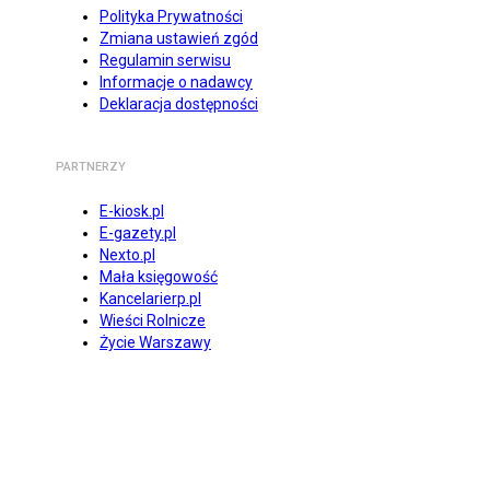
Polityka Prywatności
Zmiana ustawień zgód
Regulamin serwisu
Informacje o nadawcy
Deklaracja dostępności
PARTNERZY
E-kiosk.pl
E-gazety.pl
Nexto.pl
Mała księgowość
Kancelarierp.pl
Wieści Rolnicze
Życie Warszawy