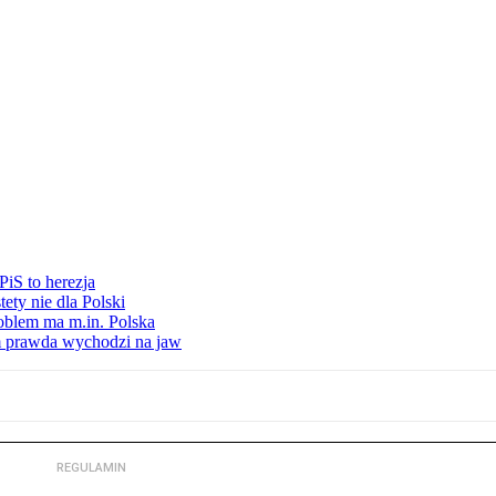
iS to herezja
ety nie dla Polski
oblem ma m.in. Polska
am prawda wychodzi na jaw
REGULAMIN