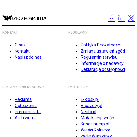
KONTAKT
REGULAMIN
O nas
Polityka Prywatności
Kontakt
Zmiana ustawień zgód
Napisz do nas
Regulamin serwisu
Informacje o nadawcy
Deklaracja dostępności
REKLAMA I PRENUMERATA
PARTNERZY
Reklama
E-kiosk.pl
Ogłoszenia
E-gazety.pl
Prenumerata
Nexto.pl
Archiwum
Mała księgowość
Kancelarierp.pl
Wieści Rolnicze
Życie Warszawy