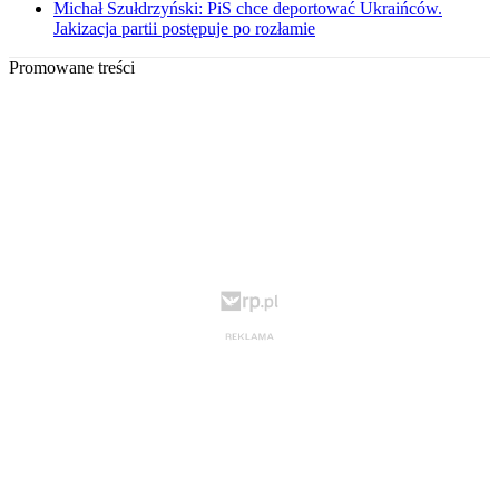
Michał Szułdrzyński: PiS chce deportować Ukraińców.
Jakizacja partii postępuje po rozłamie
Promowane treści