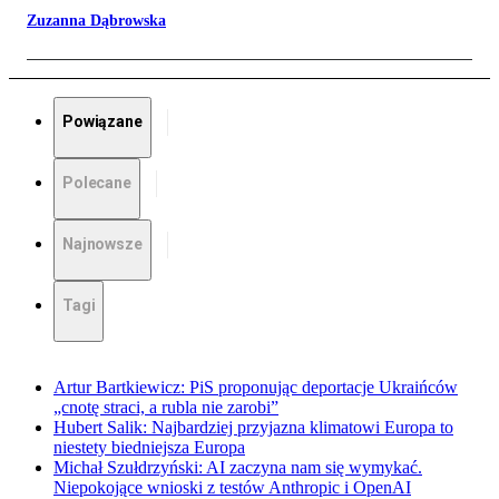
Zuzanna Dąbrowska
Powiązane
Polecane
Najnowsze
Tagi
Artur Bartkiewicz: PiS proponując deportacje Ukraińców
„cnotę straci, a rubla nie zarobi”
Hubert Salik: Najbardziej przyjazna klimatowi Europa to
niestety biedniejsza Europa
Michał Szułdrzyński: AI zaczyna nam się wymykać.
Niepokojące wnioski z testów Anthropic i OpenAI