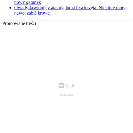
nowy gatunek
Owady-krwiopijcy atakują ludzi i zwierzęta. Niektóre mogą
nawet zabić krowę.
Promowane treści