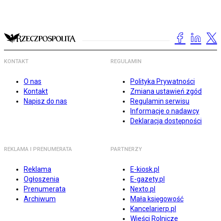
KONTAKT
REGULAMIN
O nas
Polityka Prywatności
Kontakt
Zmiana ustawień zgód
Napisz do nas
Regulamin serwisu
Informacje o nadawcy
Deklaracja dostępności
REKLAMA I PRENUMERATA
PARTNERZY
Reklama
E-kiosk.pl
Ogłoszenia
E-gazety.pl
Prenumerata
Nexto.pl
Archiwum
Mała księgowość
Kancelarierp.pl
Wieści Rolnicze