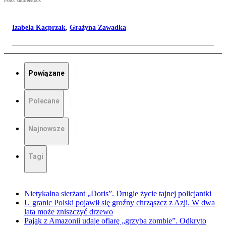
Foto: shutterstock
Izabela Kacprzak
,
Grażyna Zawadka
Powiązane
Polecane
Najnowsze
Tagi
Nietykalna sierżant „Doris”. Drugie życie tajnej policjantki
U granic Polski pojawił się groźny chrząszcz z Azji. W dwa
lata może zniszczyć drzewo
Pająk z Amazonii udaje ofiarę „grzyba zombie”. Odkryto