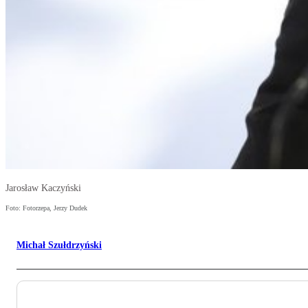
Jarosław Kaczyński
Foto: Fotorzepa, Jerzy Dudek
Michał Szułdrzyński