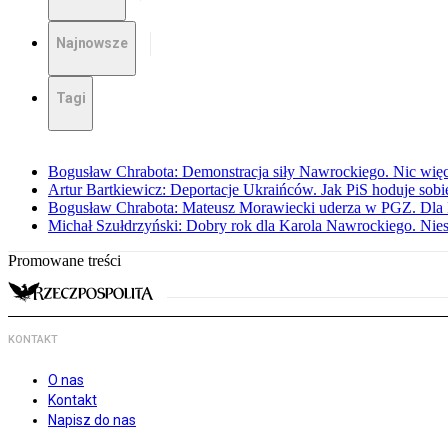
Najnowsze
Tagi
Bogusław Chrabota: Demonstracja siły Nawrockiego. Nic więc
Artur Bartkiewicz: Deportacje Ukraińców. Jak PiS hoduje sob
Bogusław Chrabota: Mateusz Morawiecki uderza w PGZ. Dla P
Michał Szułdrzyński: Dobry rok dla Karola Nawrockiego. Niest
Promowane treści
KONTAKT
O nas
Kontakt
Napisz do nas