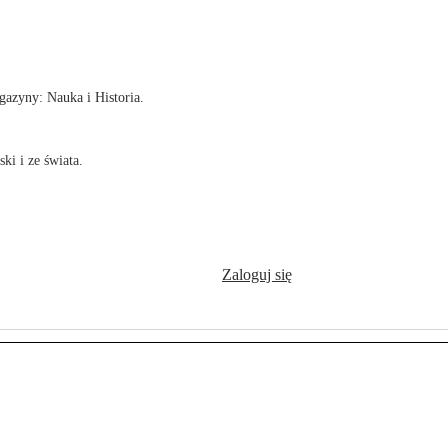
!
azyny: Nauka i Historia.
ki i ze świata.
Zaloguj się