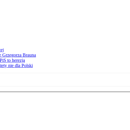
ej
ie Grzegorza Brauna
iS to herezja
ety nie dla Polski