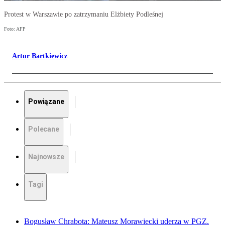
Protest w Warszawie po zatrzymaniu Elżbiety Podleśnej
Foto: AFP
Artur Bartkiewicz
Powiązane
Polecane
Najnowsze
Tagi
Bogusław Chrabota: Mateusz Morawiecki uderza w PGZ.