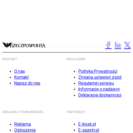
KONTAKT
REGULAMIN
O nas
Polityka Prywatności
Kontakt
Zmiana ustawień zgód
Napisz do nas
Regulamin serwisu
Informacje o nadawcy
Deklaracja dostępności
REKLAMA I PRENUMERATA
PARTNERZY
Reklama
E-kiosk.pl
Ogłoszenia
E-gazety.pl