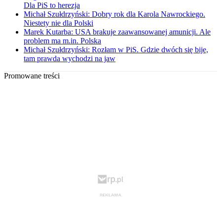
Dla PiS to herezja
Michał Szułdrzyński: Dobry rok dla Karola Nawrockiego.
Niestety nie dla Polski
Marek Kutarba: USA brakuje zaawansowanej amunicji. Ale
problem ma m.in. Polska
Michał Szułdrzyński: Rozłam w PiS. Gdzie dwóch się bije,
tam prawda wychodzi na jaw
Promowane treści