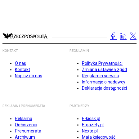
KONTAKT
REGULAMIN
O nas
Polityka Prywatności
Kontakt
Zmiana ustawień zgód
Napisz do nas
Regulamin serwisu
Informacje o nadawcy
Deklaracja dostępności
REKLAMA I PRENUMERATA
PARTNERZY
Reklama
E-kiosk.pl
Ogłoszenia
E-gazety.pl
Prenumerata
Nexto.pl
Archiwum
Mała księgowość