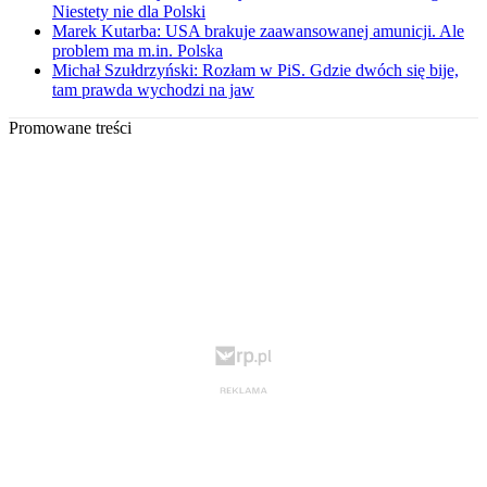
Niestety nie dla Polski
Marek Kutarba: USA brakuje zaawansowanej amunicji. Ale
problem ma m.in. Polska
Michał Szułdrzyński: Rozłam w PiS. Gdzie dwóch się bije,
tam prawda wychodzi na jaw
Promowane treści