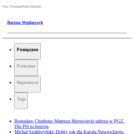
Foto: Fotorzepa/Kuba Kamiński
Bartosz Węglarczyk
Powiązane
Polecane
Najnowsze
Tagi
Bogusław Chrabota: Mateusz Morawiecki uderza w PGZ.
Dla PiS to herezja
Michał Szułdrzyński: Dobry rok dla Karola Nawrockiego.