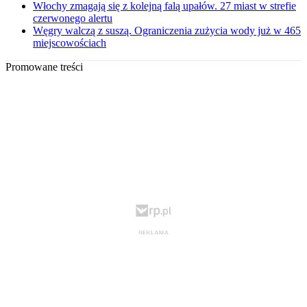
Włochy zmagają się z kolejną falą upałów. 27 miast w strefie
czerwonego alertu
Węgry walczą z suszą. Ograniczenia zużycia wody już w 465
miejscowościach
Promowane treści