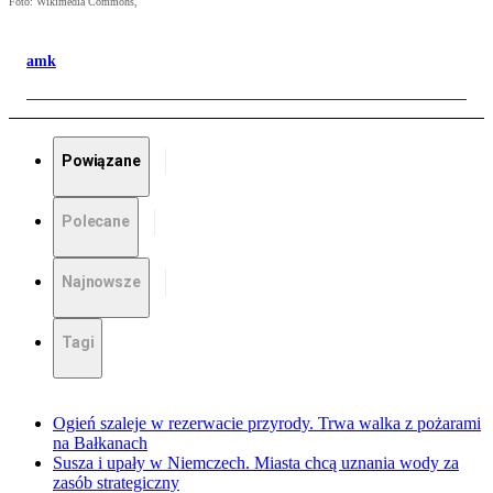
Foto: Wikimedia Commons,
amk
Powiązane
Polecane
Najnowsze
Tagi
Ogień szaleje w rezerwacie przyrody. Trwa walka z pożarami
na Bałkanach
Susza i upały w Niemczech. Miasta chcą uznania wody za
zasób strategiczny