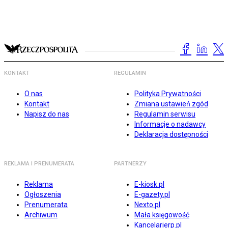
KONTAKT
REGULAMIN
O nas
Polityka Prywatności
Kontakt
Zmiana ustawień zgód
Napisz do nas
Regulamin serwisu
Informacje o nadawcy
Deklaracja dostępności
REKLAMA I PRENUMERATA
PARTNERZY
Reklama
E-kiosk.pl
Ogłoszenia
E-gazety.pl
Prenumerata
Nexto.pl
Archiwum
Mała księgowość
Kancelarierp.pl