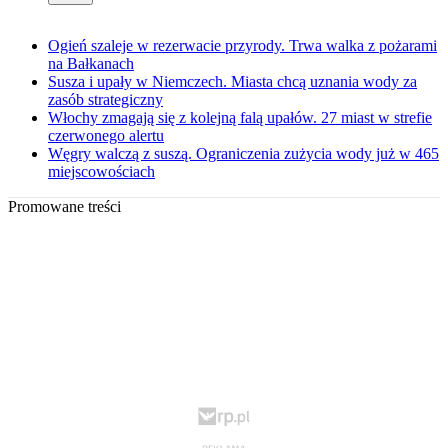
Ogień szaleje w rezerwacie przyrody. Trwa walka z pożarami
na Bałkanach
Susza i upały w Niemczech. Miasta chcą uznania wody za
zasób strategiczny
Włochy zmagają się z kolejną falą upałów. 27 miast w strefie
czerwonego alertu
Węgry walczą z suszą. Ograniczenia zużycia wody już w 465
miejscowościach
Promowane treści