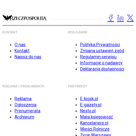
KONTAKT
REGULAMIN
O nas
Polityka Prywatności
Kontakt
Zmiana ustawień zgód
Napisz do nas
Regulamin serwisu
Informacje o nadawcy
Deklaracja dostępności
REKLAMA I PRENUMERATA
PARTNERZY
Reklama
E-kiosk.pl
Ogłoszenia
E-gazety.pl
Prenumerata
Nexto.pl
Archiwum
Mała księgowość
Kancelarierp.pl
Wieści Rolnicze
Życie Warszawy