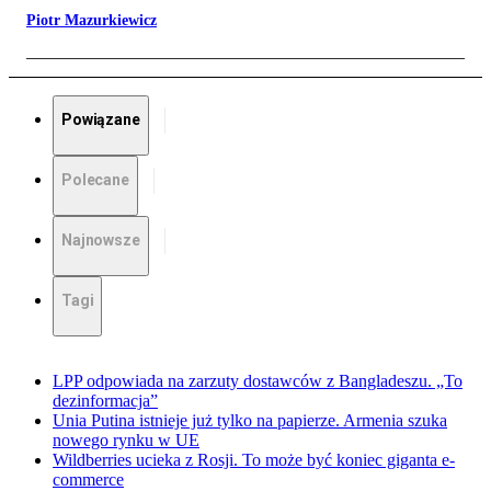
Piotr Mazurkiewicz
Powiązane
Polecane
Najnowsze
Tagi
LPP odpowiada na zarzuty dostawców z Bangladeszu. „To
dezinformacja”
Unia Putina istnieje już tylko na papierze. Armenia szuka
nowego rynku w UE
Wildberries ucieka z Rosji. To może być koniec giganta e-
commerce