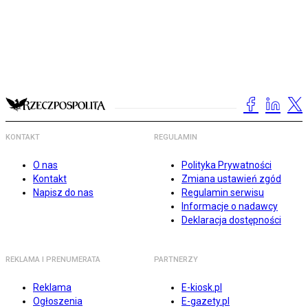
KONTAKT
REGULAMIN
O nas
Polityka Prywatności
Kontakt
Zmiana ustawień zgód
Napisz do nas
Regulamin serwisu
Informacje o nadawcy
Deklaracja dostępności
REKLAMA I PRENUMERATA
PARTNERZY
Reklama
E-kiosk.pl
Ogłoszenia
E-gazety.pl