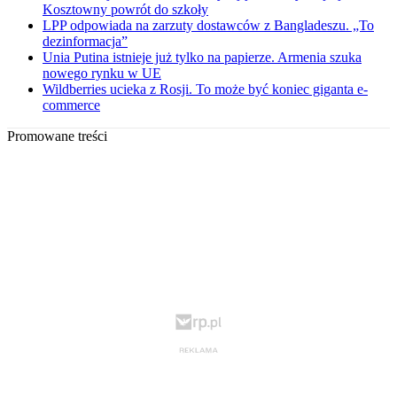
Kosztowny powrót do szkoły
LPP odpowiada na zarzuty dostawców z Bangladeszu. „To
dezinformacja”
Unia Putina istnieje już tylko na papierze. Armenia szuka
nowego rynku w UE
Wildberries ucieka z Rosji. To może być koniec giganta e-
commerce
Promowane treści