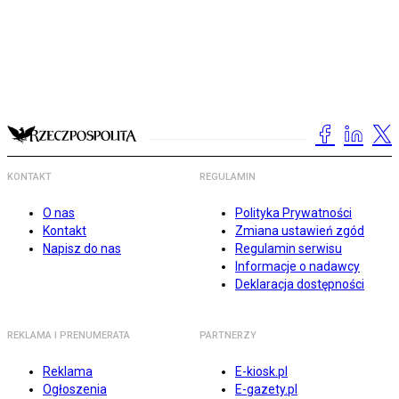
KONTAKT
REGULAMIN
O nas
Polityka Prywatności
Kontakt
Zmiana ustawień zgód
Napisz do nas
Regulamin serwisu
Informacje o nadawcy
Deklaracja dostępności
REKLAMA I PRENUMERATA
PARTNERZY
Reklama
E-kiosk.pl
Ogłoszenia
E-gazety.pl