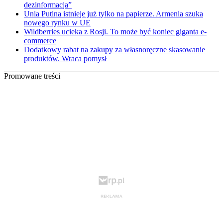
dezinformacja”
Unia Putina istnieje już tylko na papierze. Armenia szuka
nowego rynku w UE
Wildberries ucieka z Rosji. To może być koniec giganta e-
commerce
Dodatkowy rabat na zakupy za własnoręczne skasowanie
produktów. Wraca pomysł
Promowane treści