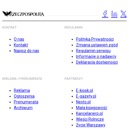
KONTAKT
REGULAMIN
O nas
Polityka Prywatności
Kontakt
Zmiana ustawień zgód
Napisz do nas
Regulamin serwisu
Informacje o nadawcy
Deklaracja dostępności
REKLAMA I PRENUMERATA
PARTNERZY
Reklama
E-kiosk.pl
Ogłoszenia
E-gazety.pl
Prenumerata
Nexto.pl
Archiwum
Mała księgowość
Kancelarierp.pl
Wieści Rolnicze
Życie Warszawy