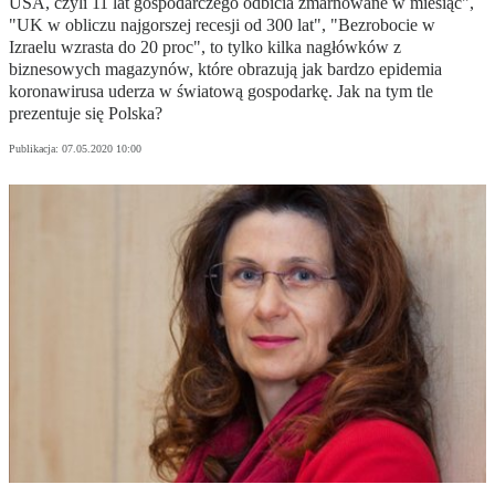
USA, czyli 11 lat gospodarczego odbicia zmarnowane w miesiąc",
"UK w obliczu najgorszej recesji od 300 lat", "Bezrobocie w
Izraelu wzrasta do 20 proc", to tylko kilka nagłówków z
biznesowych magazynów, które obrazują jak bardzo epidemia
koronawirusa uderza w światową gospodarkę. Jak na tym tle
prezentuje się Polska?
Publikacja:
07.05.2020 10:00