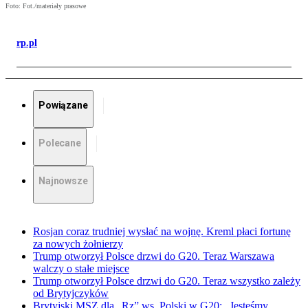
Foto: Fot./materiały prasowe
rp.pl
Powiązane
Polecane
Najnowsze
Rosjan coraz trudniej wysłać na wojnę. Kreml płaci fortunę
za nowych żołnierzy
Trump otworzył Polsce drzwi do G20. Teraz Warszawa
walczy o stałe miejsce
Trump otworzył Polsce drzwi do G20. Teraz wszystko zależy
od Brytyjczyków
Brytyjski MSZ dla „Rz” ws. Polski w G20: „Jesteśmy