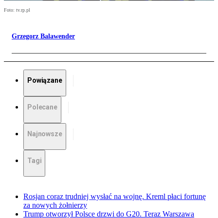
Foto: tv.rp.pl
Grzegorz Balawender
Powiązane
Polecane
Najnowsze
Tagi
Rosjan coraz trudniej wysłać na wojnę. Kreml płaci fortunę
za nowych żołnierzy
Trump otworzył Polsce drzwi do G20. Teraz Warszawa