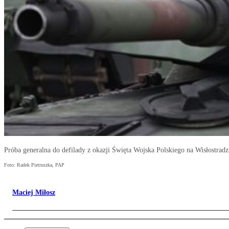
Próba generalna do defilady z okazji Święta Wojska Polskiego na Wisłostrad
Foto: Radek Pietruszka, PAP
Maciej Miłosz