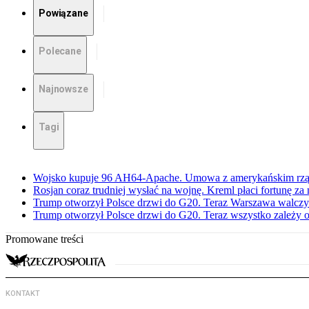
Powiązane
Polecane
Najnowsze
Tagi
Wojsko kupuje 96 AH64-Apache. Umowa z amerykańskim rzą
Rosjan coraz trudniej wysłać na wojnę. Kreml płaci fortunę za
Trump otworzył Polsce drzwi do G20. Teraz Warszawa walczy 
Trump otworzył Polsce drzwi do G20. Teraz wszystko zależy 
Promowane treści
KONTAKT