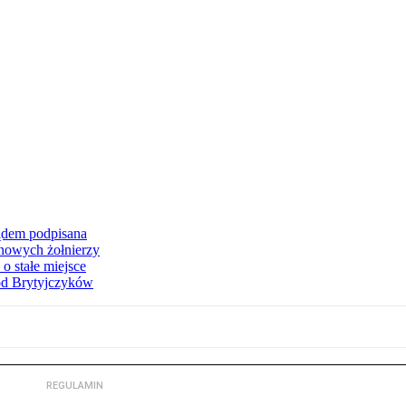
dem podpisana
 nowych żołnierzy
o stałe miejsce
od Brytyjczyków
REGULAMIN