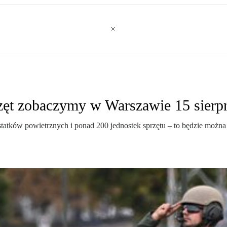
rzęt zobaczymy w Warszawie 15 sierp
ie statków powietrznych i ponad 200 jednostek sprzętu – to będzie możn