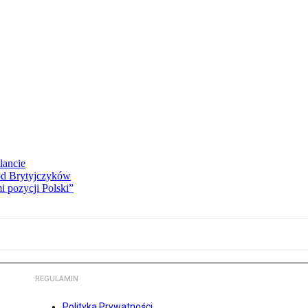
lancie
od Brytyjczyków
 pozycji Polski”
REGULAMIN
Polityka Prywatności