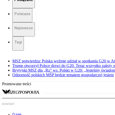
Polecane
Najnowsze
Tagi
MSZ potwierdza: Polska weźmie udział w spotkaniu G20 w At
Trump otworzył Polsce drzwi do G20. Teraz wszystko zależy 
Brytyjski MSZ dla „Rz” ws. Polski w G20: „Jesteśmy świadomi
Odporność polskich MŚP będzie tematem gospodarczej jesieni
Promowane treści
KONTAKT
O nas