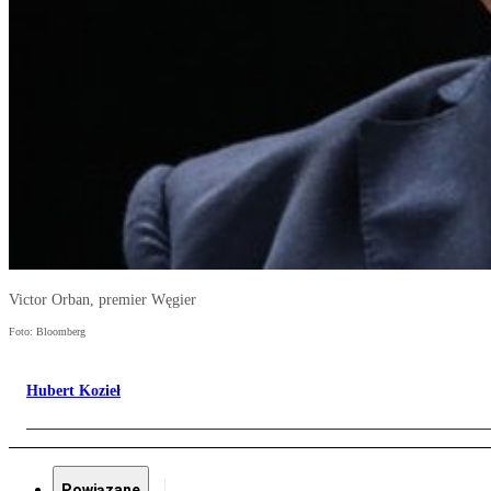
Victor Orban, premier Węgier
Foto: Bloomberg
Hubert Kozieł
Powiązane