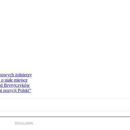
 nowych żołnierzy
o stałe miejsce
od Brytyjczyków
 pozycji Polski”
REGULAMIN