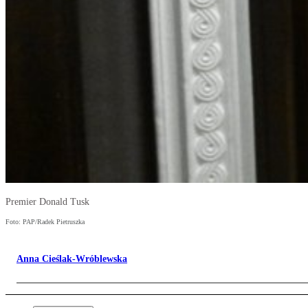
Premier Donald Tusk
Foto: PAP/Radek Pietruszka
Anna Cieślak-Wróblewska