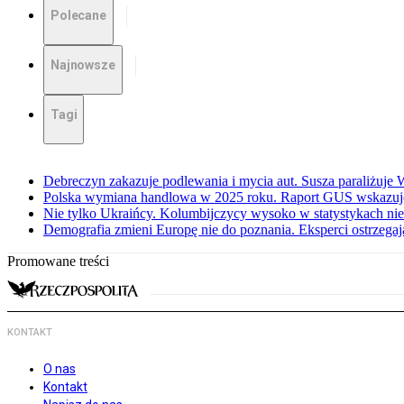
Polecane
Najnowsze
Tagi
Debreczyn zakazuje podlewania i mycia aut. Susza paraliżuje
Polska wymiana handlowa w 2025 roku. Raport GUS wskazuj
Nie tylko Ukraińcy. Kolumbijczycy wysoko w statystykach ni
Demografia zmieni Europę nie do poznania. Eksperci ostrzegaj
Promowane treści
KONTAKT
O nas
Kontakt