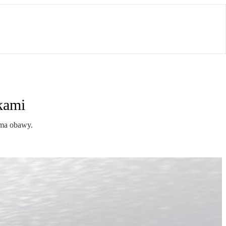
kami
a ma obawy.