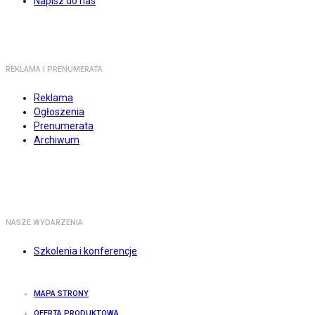
Napisz do nas
REKLAMA I PRENUMERATA
Reklama
Ogłoszenia
Prenumerata
Archiwum
NASZE WYDARZENIA
Szkolenia i konferencje
MAPA STRONY
OFERTA PRODUKTOWA