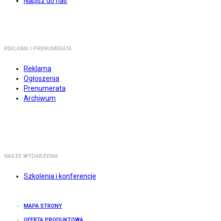
Napisz do nas
REKLAMA I PRENUMERATA
Reklama
Ogłoszenia
Prenumerata
Archiwum
NASZE WYDARZENIA
Szkolenia i konferencje
MAPA STRONY
OFERTA PRODUKTOWA