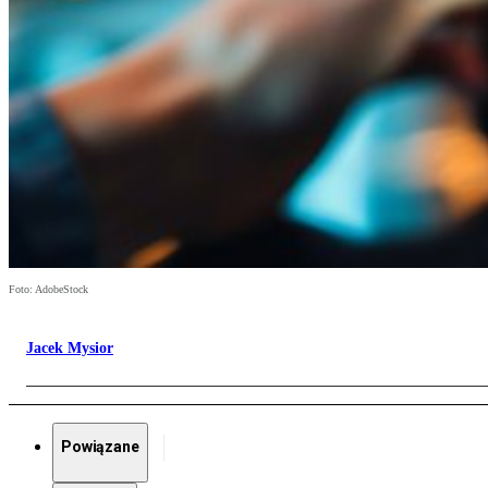
Foto: AdobeStock
Jacek Mysior
Powiązane