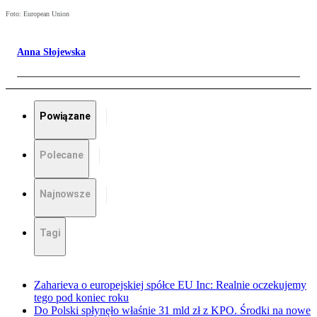
Foto: European Union
Anna Słojewska
Powiązane
Polecane
Najnowsze
Tagi
Zaharieva o europejskiej spółce EU Inc: Realnie oczekujemy
tego pod koniec roku
Do Polski spłynęło właśnie 31 mld zł z KPO. Środki na nowe