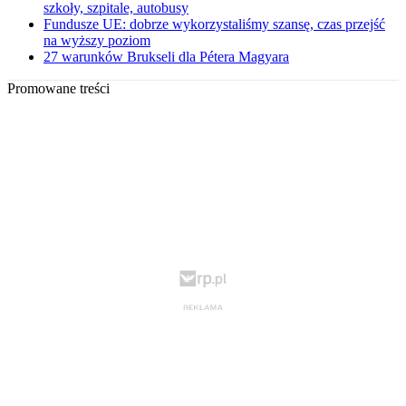
szkoły, szpitale, autobusy
Fundusze UE: dobrze wykorzystaliśmy szansę, czas przejść
na wyższy poziom
27 warunków Brukseli dla Pétera Magyara
Promowane treści