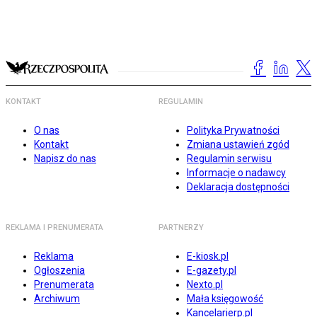
KONTAKT
REGULAMIN
O nas
Polityka Prywatności
Kontakt
Zmiana ustawień zgód
Napisz do nas
Regulamin serwisu
Informacje o nadawcy
Deklaracja dostępności
REKLAMA I PRENUMERATA
PARTNERZY
Reklama
E-kiosk.pl
Ogłoszenia
E-gazety.pl
Prenumerata
Nexto.pl
Archiwum
Mała księgowość
Kancelarierp.pl