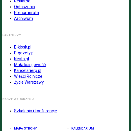
Reklama
Ogłoszenia
Prenumerata
Archiwum
PARTNERZY
E-kiosk.pl
E-gazety.pl
Nexto.pl
Mała księgowość
Kancelarierp.pl
Wieści Rolnicze
Życie Warszawy
NASZE WYDARZENIA
Szkolenia i konferencje
MAPA STRONY
KALENDARIUM