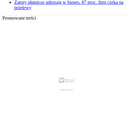
Zatory płatnicze uderzają w biznes. 87 proc. firm czeka na
przelewy
Promowane treści