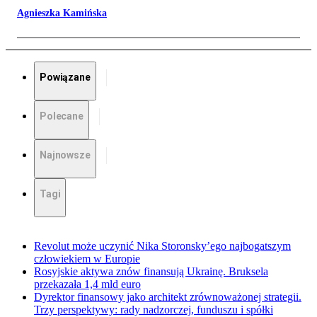
Agnieszka Kamińska
Powiązane
Polecane
Najnowsze
Tagi
Revolut może uczynić Nika Storonsky’ego najbogatszym
człowiekiem w Europie
Rosyjskie aktywa znów finansują Ukrainę. Bruksela
przekazała 1,4 mld euro
Dyrektor finansowy jako architekt zrównoważonej strategii.
Trzy perspektywy: rady nadzorczej, funduszu i spółki