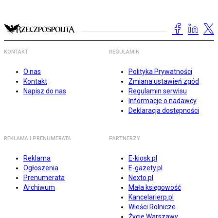
KONTAKT
REGULAMIN
O nas
Polityka Prywatności
Kontakt
Zmiana ustawień zgód
Napisz do nas
Regulamin serwisu
Informacje o nadawcy
Deklaracja dostępności
REKLAMA I PRENUMERATA
PARTNERZY
Reklama
E-kiosk.pl
Ogłoszenia
E-gazety.pl
Prenumerata
Nexto.pl
Archiwum
Mała księgowość
Kancelarierp.pl
Wieści Rolnicze
Życie Warszawy