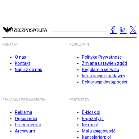
KONTAKT
REGULAMIN
O nas
Polityka Prywatności
Kontakt
Zmiana ustawień zgód
Napisz do nas
Regulamin serwisu
Informacje o nadawcy
Deklaracja dostępności
REKLAMA I PRENUMERATA
PARTNERZY
Reklama
E-kiosk.pl
Ogłoszenia
E-gazety.pl
Prenumerata
Nexto.pl
Archiwum
Mała księgowość
Kancelarierp.pl