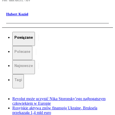
Foto: Yasin AKGUL / AFP
Hubert Kozieł
Powiązane
Polecane
Najnowsze
Tagi
Revolut może uczynić Nika Storonsky’ego najbogatszym
człowiekiem w Europie
Rosyjskie aktywa znów finansują Ukrainę. Bruksela
przekazała 1,4 mld euro