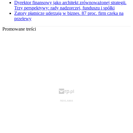
Dyrektor finansowy jako architekt zrównoważonej strategii.
Trzy perspektywy: rady nadzorczej, funduszu i spółki
Zatory płatnicze uderzają w biznes. 87 proc. firm czeka na
przelewy
Promowane treści